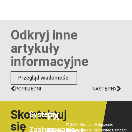
Odkryj inne
artykuły
informacyjne
Przegląd wiadomości
POPRZEDNI
NASTĘPNY
Skontaktuj
System
FX
się
© 2026 Strona
Wyłączenie
Zastosowania
Prevent:
internetowa FX
odpowiedzialności