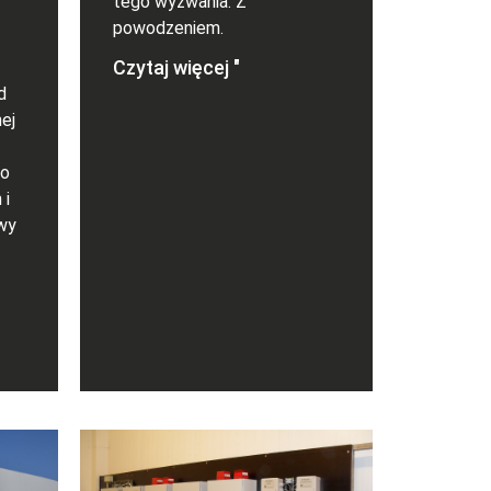
tego wyzwania. Z
powodzeniem.
Czytaj więcej "
d
ej
to
 i
owy