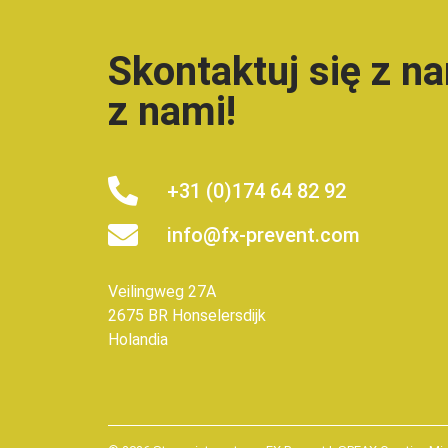
Skontaktuj się z n
z nami!
+31 (0)174 64 82 92
info@fx-prevent.com
Veilingweg 27A
2675 BR Honselersdijk
Holandia