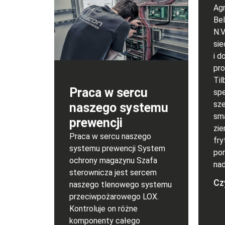
Agr
Bel
N.V
sie
i d
pro
Til
Praca w sercu
spe
sze
naszego systemu
sm
prewencji
zie
Praca w sercu naszego
fry
systemu prewencji System
pon
ochrony magazynu Szafa
nad
sterownicza jest sercem
Czy
naszego tlenowego systemu
przeciwpożarowego LOX.
Kontroluje on różne
komponenty całego