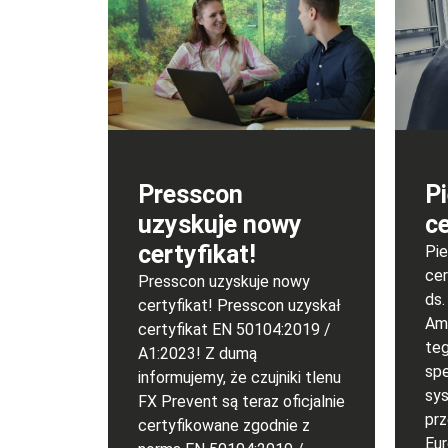
Presscon
P
uzyskuje nowy
c
certyfikat!
Pie
cer
Presscon uzyskuje nowy
ds.
certyfikat! Presscon uzyskał
Am
certyfikat EN 50104:2019 /
teg
A1:2023! Z dumą
spe
informujemy, że czujniki tlenu
sy
FX Prevent są teraz oficjalnie
pr
certyfikowane zgodnie z
Eur