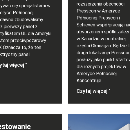
rozszerzenia obecności
ywać się specjalistami w
Presscon w Ameryce
eryce Północnej.
Północnej Presscon i
edawno zbudowaliśmy
Schieven współpracują na
z pierwszy panel z
utworzeniem spółki zależn
tyfikatem UL dla Ameryki.
w Kanadzie w centralnej
stem przeciwpożarowy
części Okanagan. Będzie 
 Oznacza to, że ten
druga lokalizacja Presscon
ktryczny panel
posłuży jako punkt start
taj więcej "
dla różnych projektów w
Ameryce Północnej.
Koncentruje
Czytaj więcej "
estowanie