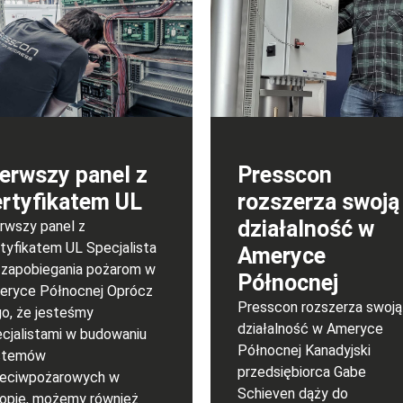
ierwszy panel z
Presscon
ertyfikatem UL
rozszerza swoją
działalność w
rwszy panel z
tyfikatem UL Specjalista
Ameryce
 zapobiegania pożarom w
Północnej
eryce Północnej Oprócz
Presscon rozszerza swoją
o, że jesteśmy
działalność w Ameryce
cjalistami w budowaniu
Północnej Kanadyjski
stemów
przedsiębiorca Gabe
zeciwpożarowych w
Schieven dąży do
opie, możemy również