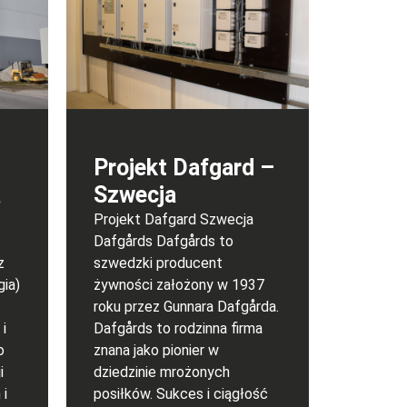
Projekt Dafgard –
a
Szwecja
Projekt Dafgard Szwecja
Dafgårds Dafgårds to
z
szwedzki producent
gia)
żywności założony w 1937
roku przez Gunnara Dafgårda.
i
Dafgårds to rodzinna firma
o
znana jako pionier w
i
dziedzinie mrożonych
 i
posiłków. Sukces i ciągłość