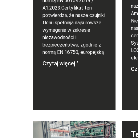
normą EN 50104:2019 /
naz
A1:2023.Certyfikat ten
Am
potwierdza, że nasze czujniki
Ni
tlenu spełniają najsurowsze
nas
wymagania w zakresie
cer
niezawodności i
Sy
bezpieczeństwa, zgodnie z
LOX
normą EN 16750, europejską
ele
Czytaj więcej "
Czy
T