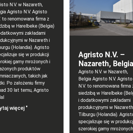
isto N.V. w Nazareth,
gia Agristo N.V. Agristo
. to renomowana firma z
dzibą w Harelbeke (Belgia)
odatkowymi zakładami
dukcyjnymi w Nazareth i
burgu (Holandia). Agristo
Agristo N.V. –
cjalizuje się w produkcji
rokiej gamy mrożonych i
Nazareth, Belgi
ażonych produktów
Agristo N.V. w Nazareth,
mniaczanych, takich jak
Belgia Agristo N.V. Agristo
tki. Po założeniu firmy
N.V. to renomowana firma 
ad 30 lat temu, Agristo
siedzibą w Harelbeke (Bel
al
i dodatkowymi zakładami
produkcyjnymi w Nazareth 
taj więcej "
Tilburgu (Holandia). Agrist
specjalizuje się w produkcj
szerokiej gamy mrożonych