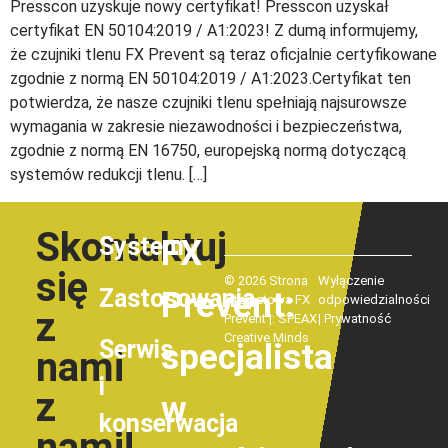
Presscon uzyskuje nowy certyfikat! Presscon uzyskał
certyfikat EN 50104:2019 / A1:2023! Z dumą informujemy,
że czujniki tlenu FX Prevent są teraz oficjalnie certyfikowane
zgodnie z normą EN 50104:2019 / A1:2023.Certyfikat ten
potwierdza, że nasze czujniki tlenu spełniają najsurowsze
wymagania w zakresie niezawodności i bezpieczeństwa,
zgodnie z normą EN 16750, europejską normą dotyczącą
systemów redukcji tlenu. […]
Skontaktuj
System
FX
się
© 2026 Strona
Wyłączenie
Zastosowania
Prevent:
internetowa FX
odpowiedzialności
z
Prevent |:
SPEAX
|
Prywatność
Creative Minds
Serwis
specjalista
nami
i
z
w
konserwacja
nami!