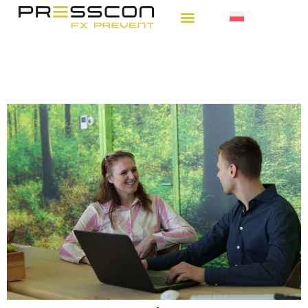
Presscon uzyskuje nowy
certyfikat!