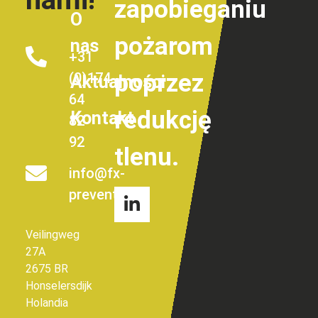
zapobieganiu
O
pożarom
nas
+31
poprzez
(0)174
Aktualności
64
redukcję
Kontakt
82
92
tlenu.
info@fx-
prevent.com
Veilingweg
27A
2675 BR
Honselersdijk
Holandia