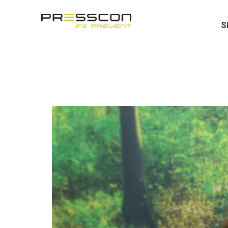
S
¡Presscon consigue una 