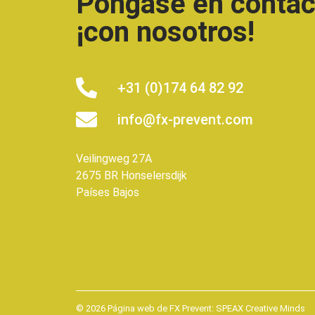
Póngase en contac
¡con nosotros!
+31 (0)174 64 82 92
info@fx-prevent.com
Veilingweg 27A
2675 BR Honselersdijk
Países Bajos
© 2026 Página web de FX Prevent:
SPEAX Creative Minds