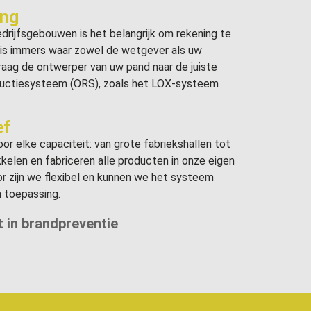
ing
drijfsgebouwen is het belangrijk om rekening te
t is immers waar zowel de wetgever als uw
raag de ontwerper van uw pand naar de juiste
ductiesysteem (ORS), zoals het LOX-systeem
ef
r elke capaciteit: van grote fabriekshallen tot
kelen en fabriceren alle producten in onze eigen
or zijn we flexibel en kunnen we het systeem
 toepassing.
t in brandpreventie