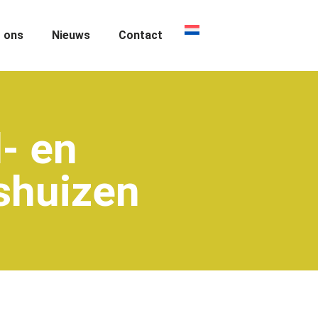
 ons
Nieuws
Contact
- en
shuizen