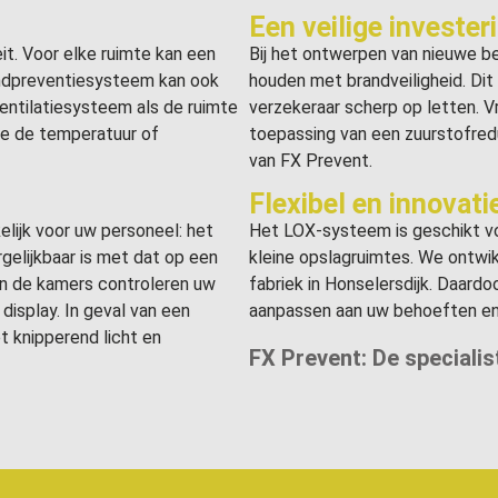
Een veilige invester
t. Voor elke ruimte kan een
Bij het ontwerpen van nieuwe be
andpreventiesysteem kan ook
houden met brandveiligheid. Di
ntilatiesysteem als de ruimte
verzekeraar scherp op letten. V
e de temperatuur of
toepassing van een zuurstofre
van FX Prevent.
Flexibel en innovati
lijk voor uw personeel: het
Het LOX-systeem is geschikt voo
rgelijkbaar is met dat op een
kleine opslagruimtes. We ontwik
an de kamers controleren uw
fabriek in Honselersdijk. Daardo
display. In geval van een
aanpassen aan uw behoeften en
t knipperend licht en
FX Prevent: De specialis