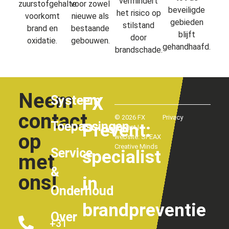
vermindert
zuurstofgehalte
voor zowel
beveiligde
het risico op
voorkomt
nieuwe als
gebieden
stilstand
brand en
bestaande
blijft
door
oxidatie.
gebouwen.
gehandhaafd.
brandschade.
Neem
Systeem
FX
contact
© 2026 FX
Privacy
Toepassingen
Prevent:
Prevent |
op
website:
SPEAX
Creative Minds
Service
specialist
met
&
ons!
in
Onderhoud
brandpreventie
Over
+31