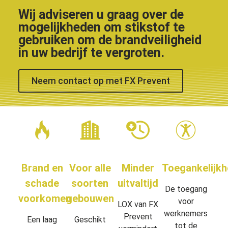
Wij adviseren u graag over de
mogelijkheden om stikstof te
gebruiken om de brandveiligheid
in uw bedrijf te vergroten.
Neem contact op met FX Prevent
Brand en
Voor alle
Minder
Toegankelijkh
schade
soorten
uitvaltijd
De toegang
voorkomen
gebouwen
voor
LOX van FX
werknemers
Prevent
Een laag
Geschikt
tot de