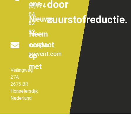
door
ons
(0)174
64
zuurstofreductie.
Nieuws
82
92
Neem
contact
info@fx-
prevent.com
op
met
Veilingweg
27A
2675 BR
Honselersdijk
Nederland