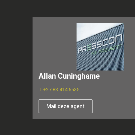
Allan Cuninghame
T
+27 83 414 6535
Mail deze agent