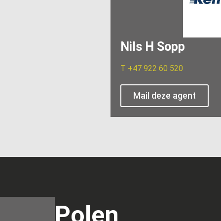
Nils H Sopp
T
+47 922 60 520
Mail deze agent
Polen