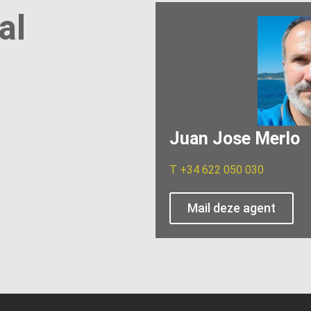
al
Juan Jose Merlo
T
+34 622 050 030
Mail deze agent