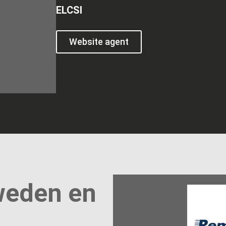
ELCSI
Website agent
weden en