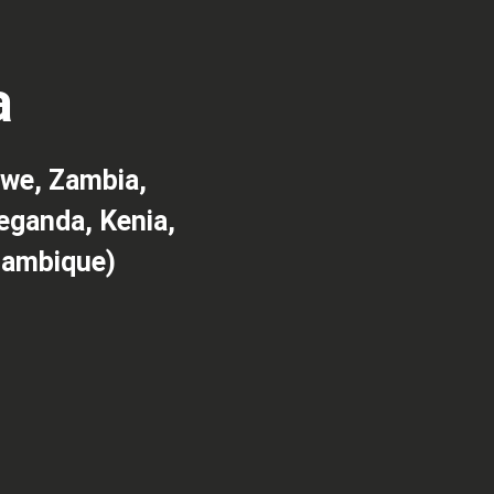
a
bwe, Zambia,
eganda, Kenia,
zambique)