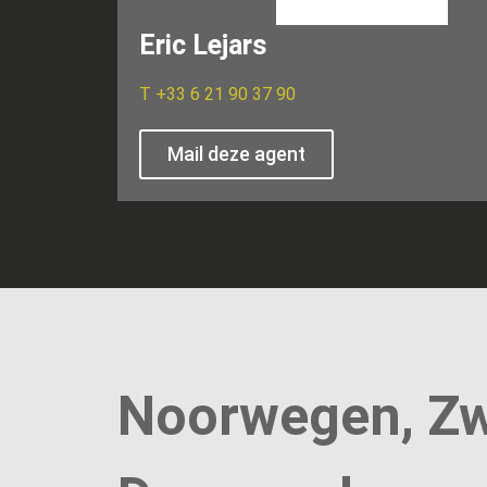
Eric Lejars
T
+33 6 21 90 37 90
Mail deze agent
Noorwegen, Z