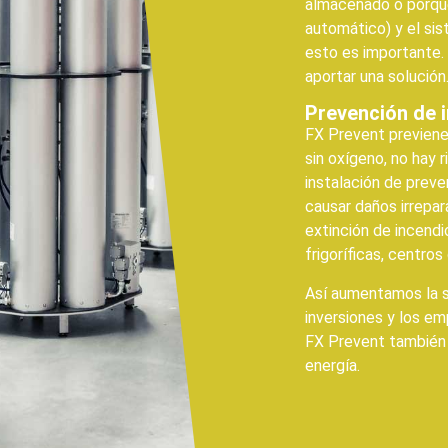
almacenado o porqu
automático) y el sis
esto es importante.
aportar una solución
Prevención de 
FX Prevent previene
sin oxígeno, no hay 
instalación de prev
causar daños irrepar
extinción de incend
frigoríficas, centro
Así aumentamos la se
inversiones y los e
FX Prevent también 
energía.