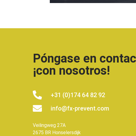
Póngase en contac
¡con nosotros!
+31 (0)174 64 82 92
info@fx-prevent.com
Veilingweg 27A
2675 BR Honselersdijk