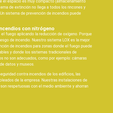
e el espacio es muy compacto (almacenamiento
tema de extinción no llega a todos los rincones y
 Un sistema de prevención de incendios puede
.
incendios con nitrógeno
 el fuego aplicando la reducción de oxígeno. Porque
riesgo de incendio. Nuestro sistema LOX es la mejor
ención de incendios para zonas donde el fuego puede
ables y donde los sistemas tradicionales de
ios no son adecuados, como por ejemplo: cámaras
s de datos y museos.
guridad contra incendios de los edificios, las
mpleados de la empresa. Nuestras instalaciones de
son respetuosas con el medio ambiente y ahorran