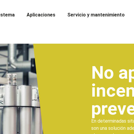
istema
Aplicaciones
Servicio y mantenimiento
No a
incen
prev
En determinadas sit
son una solución ade