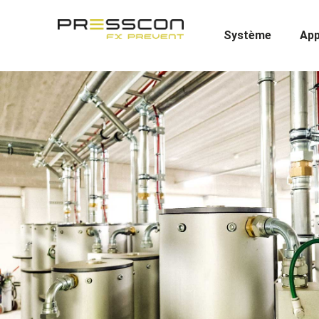
Système
App