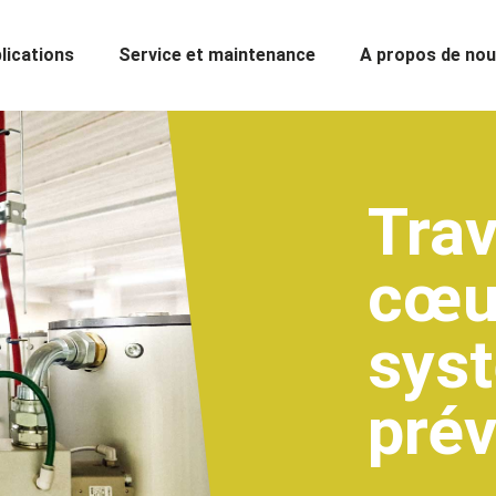
lications
Service et maintenance
A propos de no
Trav
cœu
sys
prév