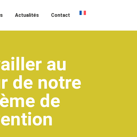
us
Actualités
Contact
ailler au
r de notre
tème de
ention