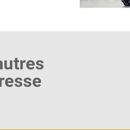
autres
presse