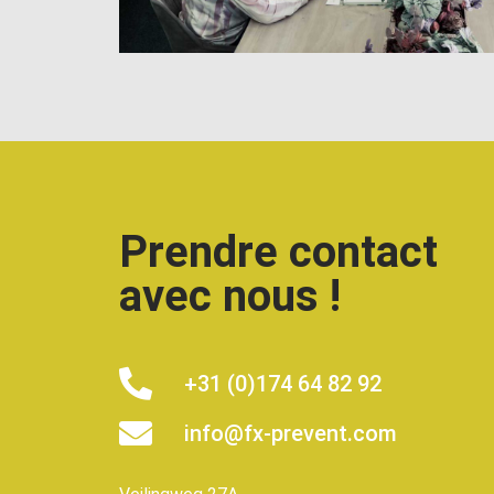
Prendre contact
avec nous !
+31 (0)174 64 82 92
info@fx-prevent.com