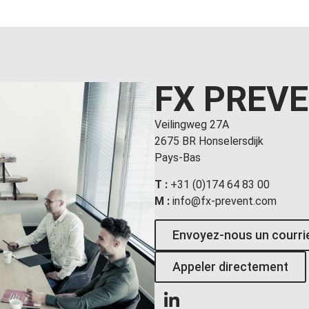
FX PREV
Veilingweg 27A
2675 BR Honselersdijk
Pays-Bas
T :
+31 (0)174 64 83 00
M :
info@fx-prevent.com
Envoyez-nous un courri
Appeler directement