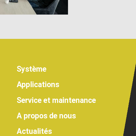
Système
Applications
Service et maintenance
A propos de nous
Actualités